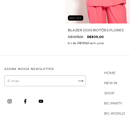
50
%
OFF
BLAZER DOIS BOTÕES FLORES
R$1.678,00
R$839,00
6
x de
R$139,83
sem juros
ASSINE NOSSA NEWSLETTER
HOME
NEW IN
SHOP
BG PARTY
BG WORLD