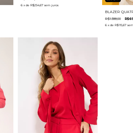
6
x de
R$254,67
sem juros
BLAZER QUAT
R$1.388,00
R$6
6
x de
R$115,67
sem