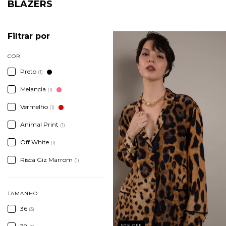
BLAZERS
Filtrar por
COR
Preto
(1)
Melancia
(1)
Vermelho
(1)
Animal Print
(1)
Off White
(1)
Risca Giz Marrom
(1)
TAMANHO
36
(3)
50
%
OFF