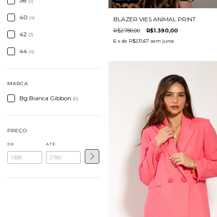
38
(5)
40
(4)
BLAZER VIES ANIMAL PRINT
R$2.780,00
R$1.390,00
42
(3)
6
x de
R$231,67
sem juros
44
(4)
MARCA
Bg Bianca Gibbon
(6)
PREÇO
DE
ATÉ