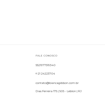
FALE CONOSCO
5521977519340
◽ 21 24223704
contato@biancagibbon.com.br
Dias Ferreira 175 | 505 - Leblon | RJ