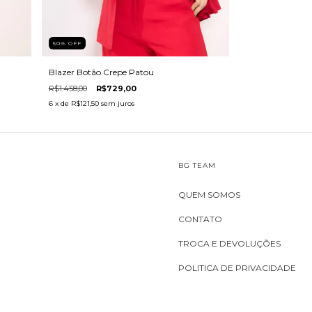
50
%
OFF
Blazer Botão Crepe Patou
R$1.458,00
R$729,00
6
x de
R$121,50
sem juros
BG TEAM
QUEM SOMOS
CONTATO
TROCA E DEVOLUÇÕES
POLITICA DE PRIVACIDADE