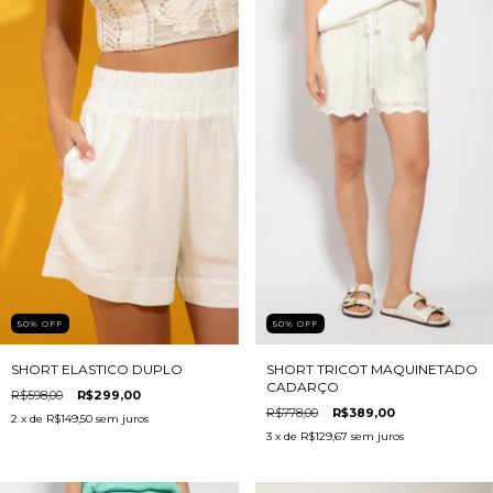
50
%
OFF
50
%
OFF
SHORT ELASTICO DUPLO
SHORT TRICOT MAQUINETADO
CADARÇO
R$598,00
R$299,00
R$778,00
R$389,00
2
x de
R$149,50
sem juros
3
x de
R$129,67
sem juros