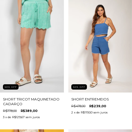
50
%
OFF
50
%
OFF
SHORT TRICOT MAQUINETADO
SHORT ENTREMEIOS
CADARÇO
R$478,00
R$239,00
R$778,00
R$389,00
2
x de
R$119,50
sem juros
3
x de
R$129,67
sem juros