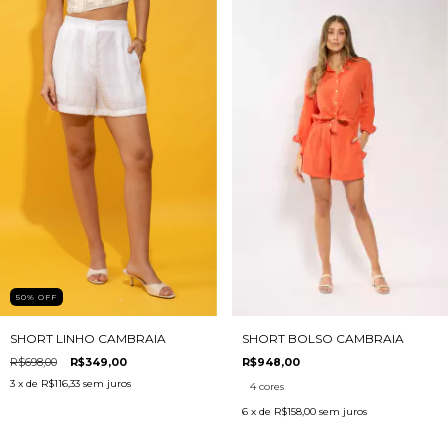
50
%
OFF
SHORT LINHO CAMBRAIA
SHORT BOLSO CAMBRAIA
R$698,00
R$349,00
R$948,00
3
x de
R$116,33
sem juros
4 cores
6
x de
R$158,00
sem juros